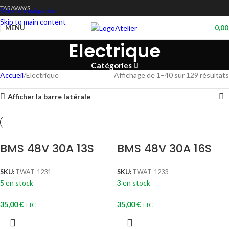
TARAWAYS
Skip to navigation
Skip to main content
Atelier
MENU
0,0
Electrique
Catégories
Accueil
Electrique
Affichage de 1–40 sur 129 résultats
Afficher la barre latérale
BMS 48V 30A 13S
BMS 48V 30A 16S
SKU:
TWAT-1231
SKU:
TWAT-1233
5 en stock
3 en stock
35,00
€
35,00
€
TTC
TTC