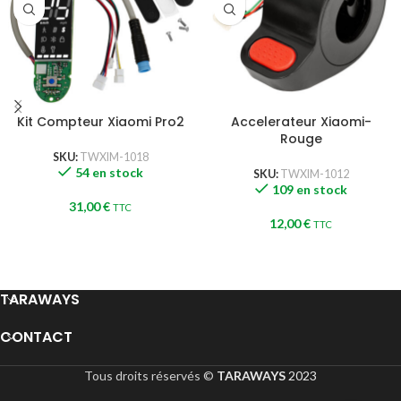
Kit Compteur Xiaomi Pro2
Accelerateur Xiaomi-
Rouge
SKU:
TWXIM-1018
54 en stock
SKU:
TWXIM-1012
109 en stock
31,00
€
TTC
12,00
€
TTC
TARAWAYS
CONTACT
Tous droits réservés ©
TARAWAYS
2023