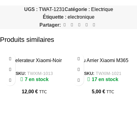
UGS :
TWAT-1231
Catégorie :
Electrique
Étiquette :
electronique
Partager:
Produits similaires
Accelerateur Xiaomi-Noir
Feu Arrier Xiaomi M365
SKU:
TWXIM-1013
SKU:
TWXIM-1021
7 en stock
17 en stock
12,00
€
5,00
€
TTC
TTC