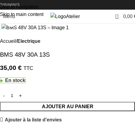
TARAWAYS
Skip to navigation
Skip to main content
0
Menu
0,00
Atelier
Cliquez pour agrandir
Accueil
Electrique
BMS 48V 30A 13S
35,00
€
TTC
En stock
AJOUTER AU PANIER
Ajouter à la liste d'envies