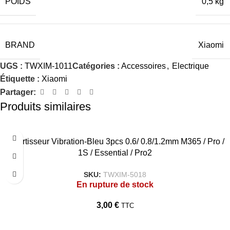
POIDS
0,5 kg
BRAND
Xiaomi
UGS :
TWXIM-1011
Catégories :
Accessoires
,
Electrique
Étiquette :
Xiaomi
Partager:
Produits similaires
Amortisseur Vibration-Bleu 3pcs 0.6/ 0.8/1.2mm M365 / Pro /
1S / Essential / Pro2
SKU:
TWXIM-5018
En rupture de stock
3,00
€
TTC