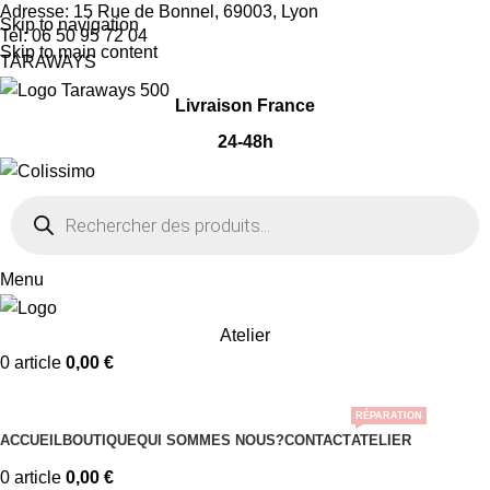
Adresse: 15 Rue de Bonnel, 69003, Lyon
Skip to navigation
Tel: 06 50 95 72 04
Skip to main content
TARAWAYS
Livraison France
24-48h
Menu
Atelier
0
article
0,00
€
Nos Catégories
RÉPARATION
ACCUEIL
BOUTIQUE
QUI SOMMES NOUS?
CONTACT
ATELIER
0
article
0,00
€