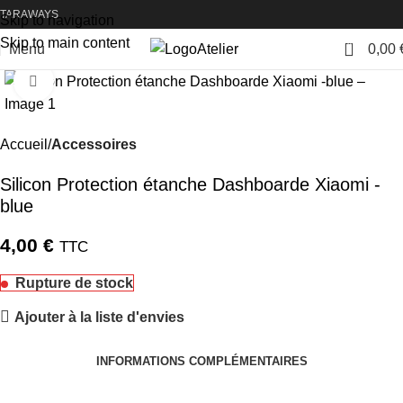
TARAWAYS
Skip to navigation
Skip to main content
0
Menu
0,00
Atelier
Cliquez pour agrandir
Accueil
Accessoires
Silicon Protection étanche Dashboarde Xiaomi -
blue
4,00
€
TTC
Rupture de stock
Ajouter à la liste d'envies
INFORMATIONS COMPLÉMENTAIRES