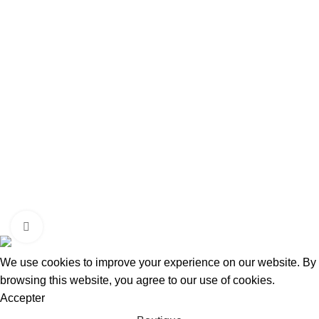
Contact
Nous Contacter
Adresse:
15 Rue de Bonnel
69003, Lyon
Tel Fixe: 0987027255
Portable: 0650957204
Mail: contact@taraways.fr
Tous droits réservés ©
TARAWAYS
2023
Cliquez pour agrandir
We use cookies to improve your experience on our website. By
browsing this website, you agree to our use of cookies.
Accepter