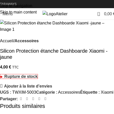
TARAWAYS
Skip to navigation
Skip to main content
0
Menu
0,00
Atelier
Accueil
Accessoires
Silicon Protection étanche Dashboarde Xiaomi -
jaune
4,00
€
TTC
Rupture de stock
Ajouter à la liste d'envies
UGS :
TWXIM-5003
Catégorie :
Accessoires
Étiquette :
Xiaomi
Partager:
Produits similaires