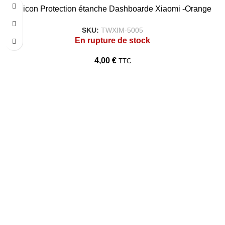
Silicon Protection étanche Dashboarde Xiaomi -Orange
SKU:
TWXIM-5005
En rupture de stock
4,00
€
TTC
TARAWAYS
Accueil
Qui Sommes Nous?
Politique de confidentialité
Conditions Générales de Vente
Politique de Retour et Remboursement