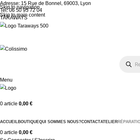
Adresse: 15 Rue de Bonnel, 69003, Lyon
Skip to navigation
Tel: 06 50 95 72 04
Skip to main content
TARAWAYS
Menu
0
article
0,00
€
Nos Catégories
ACCUEIL
BOUTIQUE
QUI SOMMES NOUS?
CONTACT
ATELIER
RÉPARATI
0
article
0,00
€