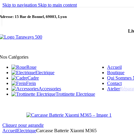
Skip to navigation
Skip to main content
Adresse: 15 Rue de Bonnel, 69003, Lyon
Li
Nos Catégories
Roue
Accueil
Electrique
Boutique
Cadre
Qui Sommes 
Frein
Contact
Accessories
Atelier
Répara
Trottinette Electrique
Cliquez pour agrandir
Accueil
Electrique
Carcasse Batterie Xiaomi M365