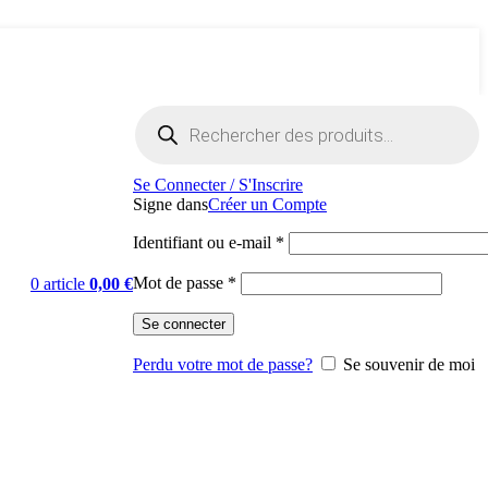
Recherche
de
produits
Se Connecter / S'Inscrire
Signe dans
Créer un Compte
Obligatoire
Identifiant ou e-mail
*
Obligatoire
Mot de passe
*
0
article
0,00
€
Se connecter
Perdu votre mot de passe?
Se souvenir de moi