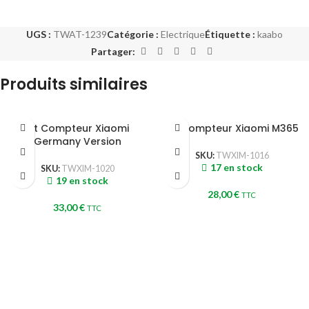
UGS :
TWAT-1239
Catégorie :
Electrique
Étiquette :
kaabo
Partager:
Produits similaires
Kit Compteur Xiaomi
Kit Compteur Xiaomi M365
Germany Version
SKU:
TWXIM-1016
17 en stock
SKU:
TWXIM-1020
19 en stock
28,00
€
TTC
33,00
€
TTC