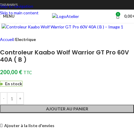
TARAWAYS
Skip to navigation
Skip to main content
0
Atelier
MENU
0,00
Cliquez pour agrandir
Accueil
Electrique
Controleur Kaabo Wolf Warrior GT Pro 60V
40A ( B )
200,00
€
TTC
En stock
AJOUTER AU PANIER
Ajouter à la liste d'envies