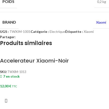
POIDS
0,2 kg
BRAND
Xiaomi
UGS :
TWXIM-1001
Catégorie :
Electrique
Étiquette :
Xiaomi
Partager:
Produits similaires
Accelerateur Xiaomi-Noir
SKU:
TWXIM-1013
7 en stock
12,00
€
TTC