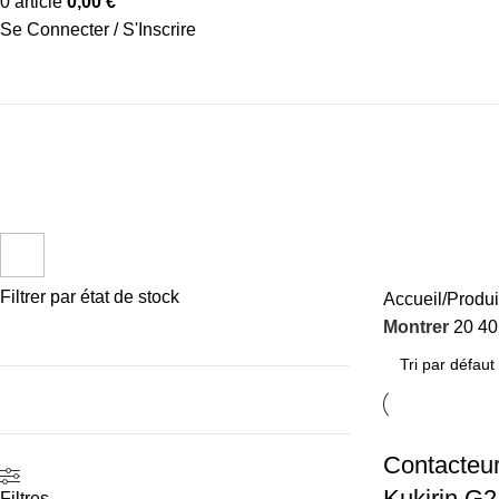
0
article
0,00
€
Se Connecter / S'Inscrire
Kugoo
ACCESSOIRES
CADRE
ELECTRIQUE
FREIN
ROUE
68 Produits
186 Produits
129 Produits
59 Produits
123 Prod
Filtrer par état de stock
Accueil
Produi
Montrer
20
4
Contacteur
Kukirin G2
Filtres