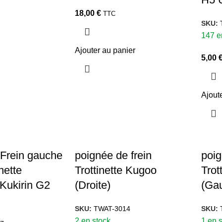
18,00
€
TTC
SKU:
147 e
Ajouter au panier
5,00
Ajout
 Frein gauche
poignée de frein
poig
nette
Trottinette Kugoo
Trot
 Kukirin G2
(Droite)
(Ga
SKU:
TWAT-3014
SKU:
2 en stock
1 en 