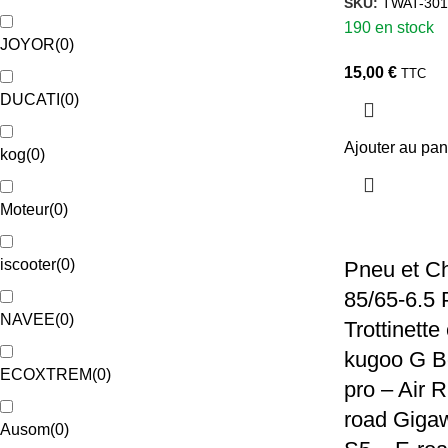
SKU:
TWAT-301
190 en stock
JOYOR
(
0
)
15,00
€
TTC
DUCATI
(
0
)
Ajouter au pan
kog
(
0
)
Moteur
(
0
)
iscooter
(
0
)
Pneu et Ch
85/65-6.5 
NAVEE
(
0
)
Trottinette
kugoo G B
ECOXTREM
(
0
)
pro – Air 
road Gigaw
Ausom
(
0
)