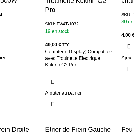
 500W
cha
Trottinette Kukirin G2
Pro
4
SKU:
30 en
SKU:
TWAT-1032
19 en stock
4,00
49,00
€
TTC
Compteur (Display) Compatible
ier
Ajout
avec Trottinette Electrique
Kukirin G2 Pro
Ajouter au panier
rein Droite
Etrier de Frein Gauche
Feu 