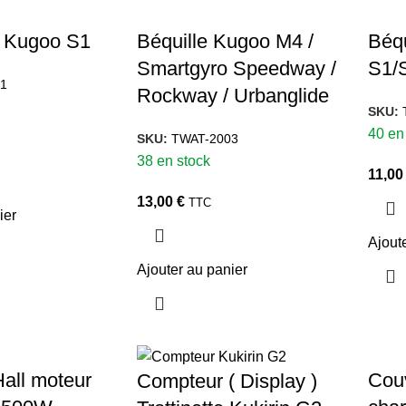
e Kugoo S1
Béquille Kugoo M4 /
Béqu
Smartgyro Speedway /
S1/
1
Rockway / Urbanglide
SKU:
40 en
SKU:
TWAT-2003
38 en stock
11,0
13,00
€
TTC
ier
Ajout
Ajouter au panier
all moteur
Couv
Compteur ( Display )