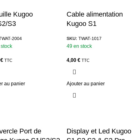
ille Kugoo
Cable alimentation
S2/S3
Kugoo S1
TWAT-2004
SKU:
TWAT-1017
 stock
49 en stock
0
€
4,00
€
TTC
TTC
er au panier
Ajouter au panier
ercle Port de
Display et Led Kugoo