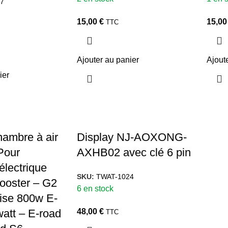
7
15,00
€
15,0
TTC
Ajouter au panier
Ajout
ier
ambre à air
Display NJ-AOXONG-
Pour
AXHB02 avec clé 6 pin
 électrique
SKU:
TWAT-1024
ooster – G2
6 en stock
Rise 800w E-
att – E-road
48,00
€
TTC