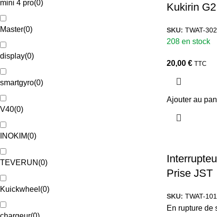
mini 4 pro
(
0
)
Kukirin G
Master
(
0
)
SKU:
TWAT-302
208 en stock
display
(
0
)
20,00
€
TTC
smartgyro
(
0
)
Ajouter au pan
V40
(
0
)
INOKIM
(
0
)
Interrupte
TEVERUN
(
0
)
Prise JST
Kuickwheel
(
0
)
SKU:
TWAT-101
En rupture de 
chargeur
(
0
)