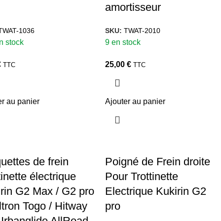
amortisseur
TWAT-1036
SKU:
TWAT-2010
n stock
9 en stock
€
25,00
€
TTC
TTC
er au panier
Ajouter au panier
uettes de frein
Poigné de Frein droite
tinette électrique
Pour Trottinette
rin G2 Max / G2 pro
Electrique Kukirin G2
tron Togo / Hitway
pro
rbanglide AllRoad