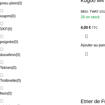
Kugoo M4
pneu plein
(
0
)
SKU:
TWAT-101
xiapmi
(
0
)
26 en stock
4,00
€
TTC
SKF
(
0
)
poignée
(
0
)
Ajouter au pan
duoaltron
(
0
)
Teknes
(
0
)
Trottinette
(
0
)
frein
(
0
)
Etrier de F