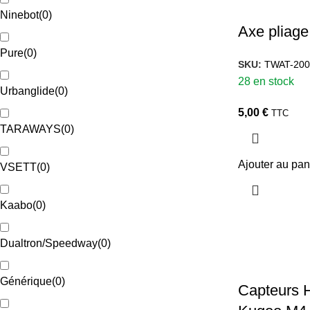
Ninebot
(
0
)
Axe pliag
Pure
(
0
)
SKU:
TWAT-200
28 en stock
Urbanglide
(
0
)
5,00
€
TTC
TARAWAYS
(
0
)
Ajouter au pan
VSETT
(
0
)
Kaabo
(
0
)
Dualtron/Speedway
(
0
)
Générique
(
0
)
Capteurs H