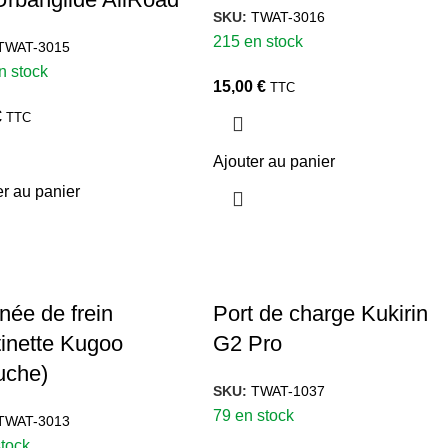
SKU:
TWAT-3016
215 en stock
TWAT-3015
n stock
15,00
€
TTC
€
TTC
Ajouter au panier
er au panier
née de frein
Port de charge Kukirin
tinette Kugoo
G2 Pro
uche)
SKU:
TWAT-1037
79 en stock
TWAT-3013
stock