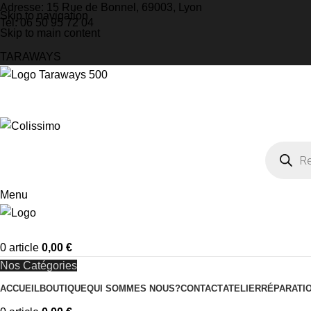
Adresse: 15 Rue de Bonnel, 69003, Lyon
Skip to navigation
Tel: 06 50 95 72 04
Skip to main content
TARAWAYS
Menu
0
article
0,00
€
Nos Catégories
ACCUEIL
BOUTIQUE
QUI SOMMES NOUS?
CONTACT
ATELIER
RÉPARATI