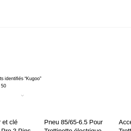
TROTTINETTE ELECTRIQUE
VISSERIE
uits
26 Produits
19 Produits
ts identifiés “Kugoo”
0
50
 et clé
Pneu 85/65-6.5 Pour
Accé
 Pro 3 Pins
Trottinette électrique
Trot