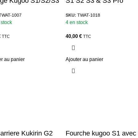
rge Kugoo S1/S2/S3
S1 S2 S3 & S3 Pro
TWAT-1007
SKU:
TWAT-1018
 stock
4 en stock
€
40,00
€
TTC
TTC
er au panier
Ajouter au panier
arriere Kukirin G2
Fourche kugoo S1 avec