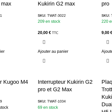
2 max
Kukirin G2 max
pro
1
SKU:
TWAT-3022
SKU:
209 en stock
220 e
20,00
€
9,00
TTC
ier
Ajouter au panier
Ajout
ur Kugoo M4
Interrupteur Kukirin G2
Plaq
pro et G2 Max
Trot
Kuki
9
SKU:
TWAT-1034
Dual
stock
69 en stock
H5 U