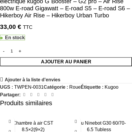
électrique kugoo G Booster – G2 pro – Air Rise
800w E-road Gigawatt – E-road S5 – E-road S6 –
Hikerboy Air Rise – Hikerboy Urban Turbo
33,00
€
TTC
En stock
AJOUTER AU PANIER
Ajouter à la liste d'envies
UGS :
TWPEN-0031
Catégorie :
Roue
Étiquette :
Kugoo
Partager:
Produits similaires
Chambre à air CST
Pneu Ninebot G30 60/70-
8.5×2(9×2)
6.5 Tubless