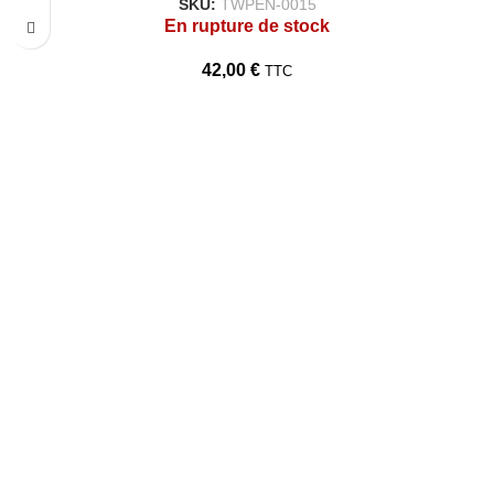
SKU:
TWPEN-0015
En rupture de stock
42,00
€
TTC
TARAWAYS
Accueil
Qui Sommes Nous?
Politique de confidentialité
Conditions Générales de Vente
Politique de Retour et Remboursement
Contact
Nous Contacter