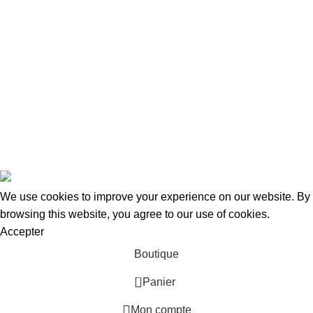
Adresse:
15 Rue de Bonnel
69003, Lyon
Tel Fixe: 0987027255
Portable: 0650957204
Mail: contact@taraways.fr
Tous droits réservés ©
TARAWAYS
2023
We use cookies to improve your experience on our website. By
browsing this website, you agree to our use of cookies.
Accepter
Boutique
0
Panier
Mon compte