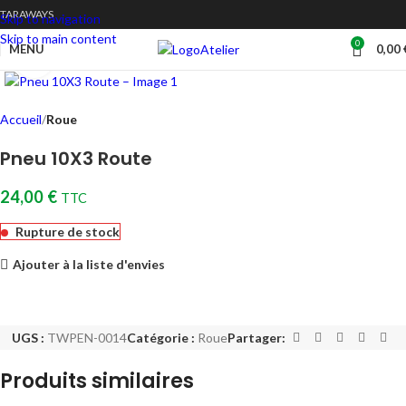
TARAWAYS
Skip to navigation
Skip to main content
0
Atelier
MENU
0,00
Cliquez pour agrandir
Accueil
Roue
Pneu 10X3 Route
24,00
€
TTC
Rupture de stock
Ajouter à la liste d'envies
UGS :
TWPEN-0014
Catégorie :
Roue
Partager:
Produits similaires