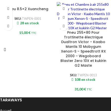
Pneu 8.5×2 Xuancheng
SKU:
TWPEN-0001
28 en stock
Pneu 255×80 Pour
15,00
€
TTC
Trottinette électrique
Dualtron Victor – Kaabo
Mantis 10 Mobygum
Xenon-S – Speedtrott RX
2000 – Wegoboard
Blaster Zero 10X et kukirin
G2 Maste
SKU:
TWPEN-0013
108 en stock
31,00
€
TTC
TARAWAYS
Accueil