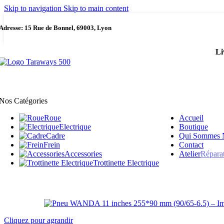
Skip to navigation
Skip to main content
Adresse: 15 Rue de Bonnel, 69003, Lyon
Li
Nos Catégories
Roue
Accueil
Electrique
Boutique
Cadre
Qui Sommes 
Frein
Contact
Accessories
Atelier
Répara
Trottinette Electrique
Cliquez pour agrandir