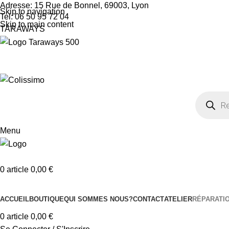
Adresse: 15 Rue de Bonnel, 69003, Lyon
Skip to navigation
Tel: 06 50 95 72 04
Skip to main content
TARAWAYS
Menu
0
article
0,00
€
Nos Catégories
ACCUEIL
BOUTIQUE
QUI SOMMES NOUS?
CONTACT
ATELIER
RÉPARATI
0
article
0,00
€