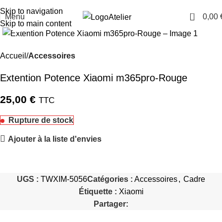
TARAWAYS
Skip to navigation
0
Menu
0,00
Atelier
Cliquez pour agrandir
Skip to main content
Accueil
Accessoires
Extention Potence Xiaomi m365pro-Rouge
25,00
€
TTC
Rupture de stock
Ajouter à la liste d'envies
UGS :
TWXIM-5056
Catégories :
Accessoires
,
Cadre
Étiquette :
Xiaomi
Partager: