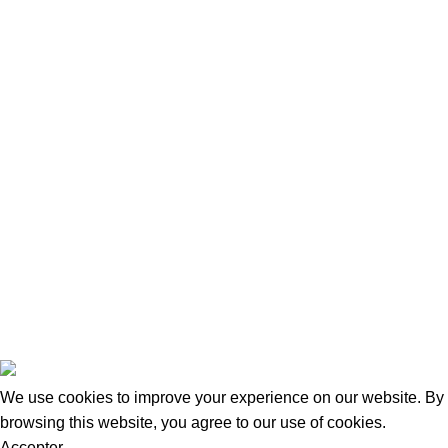
Politique de Retour et Remboursement
Contact
Nous Contacter
Adresse:
15 Rue de Bonnel
69003, Lyon
Tel Fixe: 0987027255
Portable: 0650957204
Mail: contact@taraways.fr
Tous droits réservés ©
TARAWAYS
2023
We use cookies to improve your experience on our website. By
browsing this website, you agree to our use of cookies.
Accepter