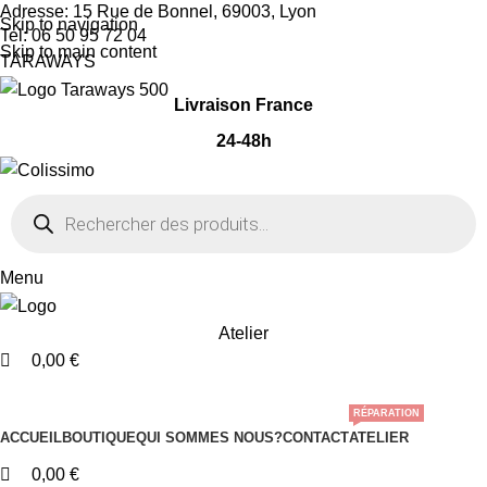
0
0
0
Adresse: 15 Rue de Bonnel, 69003, Lyon
Skip to navigation
Tel: 06 50 95 72 04
Skip to main content
TARAWAYS
Livraison France
24-48h
Menu
Atelier
0,00
€
Nos Catégories
RÉPARATION
ACCUEIL
BOUTIQUE
QUI SOMMES NOUS?
CONTACT
ATELIER
0,00
€