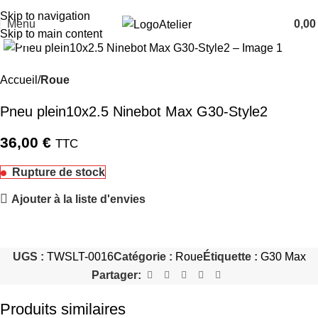
TARAWAYS
Skip to navigation
Menu
0,0
Atelier
Cliquez pour agrandir
Skip to main content
Accueil
Roue
Pneu plein10x2.5 Ninebot Max G30-Style2
36,00
€
TTC
Rupture de stock
Ajouter à la liste d'envies
UGS :
TWSLT-0016
Catégorie :
Roue
Étiquette :
G30 Max
Partager:
Produits similaires