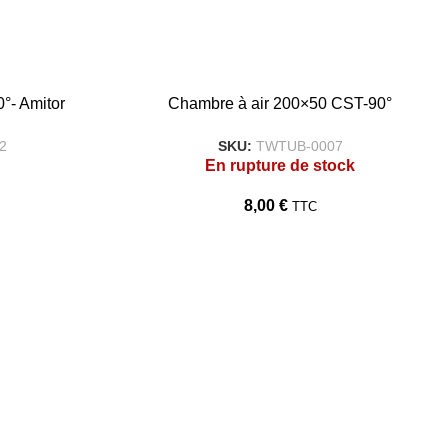
°- Amitor
Chambre à air 200×50 CST-90°
2
SKU:
TWTUB-0007
En rupture de stock
8,00
€
TTC