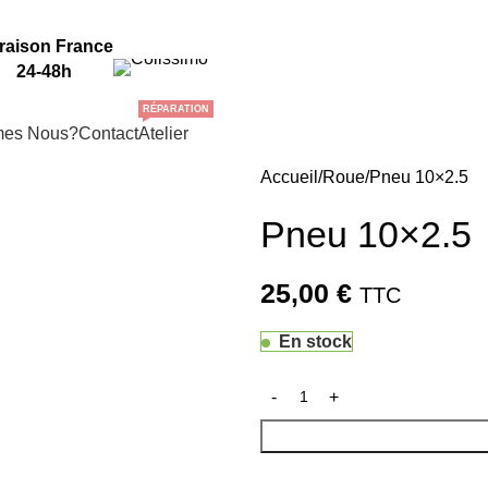
Tel: 06 50 95 72 04
raison France
24-48h
RÉPARATION
mes Nous?
Contact
Atelier
Accueil
Roue
Pneu 10×2.5
Pneu 10×2.5
25,00
€
TTC
En stock