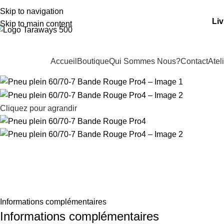
dresse: 15 Rue de Bonnel, 69003, Lyon
Skip to navigation
Liv
Skip to main content
Accueil
Boutique
Qui Sommes Nous?
Contact
Atel
os Catégories
Cliquez pour agrandir
Informations complémentaires
Informations complémentaires