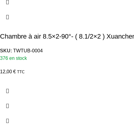
Chambre à air 8.5×2-90°- ( 8.1/2×2 ) Xuanche
SKU:
TWTUB-0004
376 en stock
12,00
€
TTC