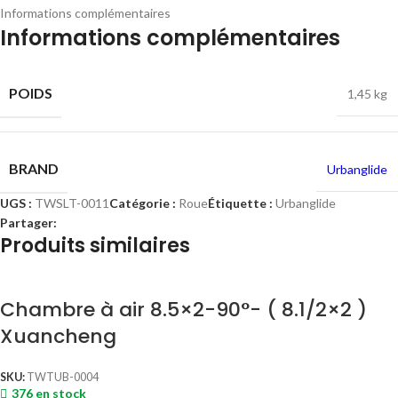
Informations complémentaires
Informations complémentaires
POIDS
1,45 kg
BRAND
Urbanglide
UGS :
TWSLT-0011
Catégorie :
Roue
Étiquette :
Urbanglide
Partager:
Produits similaires
Chambre à air 8.5×2-90°- ( 8.1/2×2 )
Xuancheng
SKU:
TWTUB-0004
376 en stock