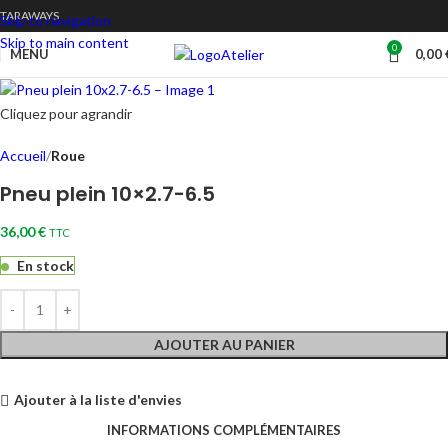
TARAWAYS
Skip to navigation
Skip to main content
0
Atelier
MENU
0,00
Cliquez pour agrandir
Accueil
Roue
Pneu plein 10×2.7-6.5
36,00
€
TTC
En stock
AJOUTER AU PANIER
Ajouter à la liste d'envies
INFORMATIONS COMPLÉMENTAIRES