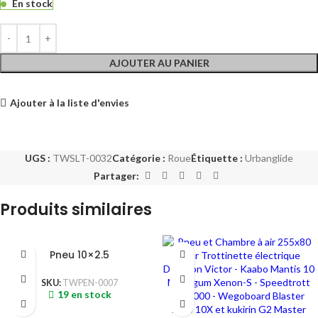
En stock
AJOUTER AU PANIER
Ajouter à la liste d'envies
UGS :
TWSLT-0032
Catégorie :
Roue
Étiquette :
Urbanglide
Partager:
Produits similaires
Pneu 10×2.5
SKU:
TWPEN-0007
19 en stock