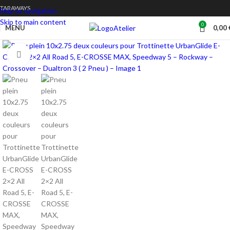
TARAWAYS
Skip to navigation
Skip to main content
0
Atelier
MENU
0,00
Cliquez pour agrandir