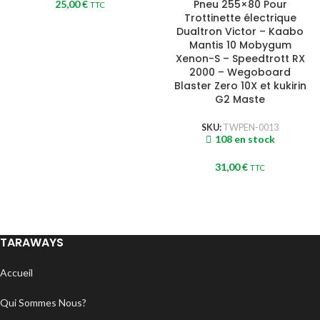
Pneu 255×80 Pour
25,00
€
TTC
Trottinette électrique
Dualtron Victor – Kaabo
Mantis 10 Mobygum
Xenon-S – Speedtrott RX
2000 – Wegoboard
Blaster Zero 10X et kukirin
G2 Maste
SKU:
TWPEN-0013
108 en stock
31,00
€
TTC
TARAWAYS
Accueil
Qui Sommes Nous?