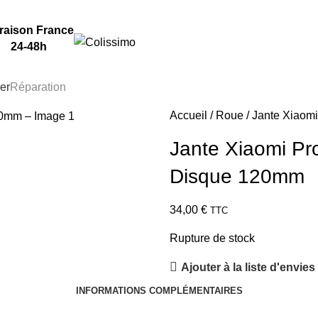
Tel: 06 50 95 72 04
raison France
24-48h
ier
Réparation
Accueil
Roue
Jante Xiaom
Jante Xiaomi Pr
Disque 120mm
34,00
€
TTC
Rupture de stock
Ajouter à la liste d'envies
INFORMATIONS COMPLÉMENTAIRES