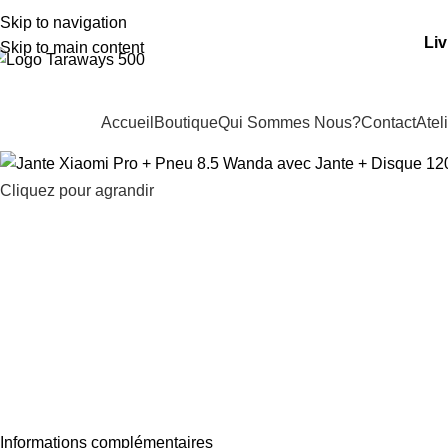
dresse: 15 Rue de Bonnel, 69003, Lyon
Skip to navigation
Liv
Skip to main content
Accueil
Boutique
Qui Sommes Nous?
Contact
Atel
os Catégories
Cliquez pour agrandir
Informations complémentaires