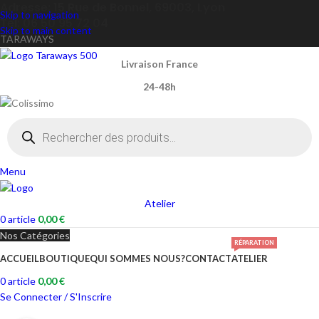
Adresse: 15 Rue de Bonnel, 69003, Lyon
Skip to navigation
Tel: 06 50 95 72 04
Skip to main content
TARAWAYS
Livraison France
24-48h
Menu
Atelier
0
article
0,00
€
Nos Catégories
RÉPARATION
ACCUEIL
BOUTIQUE
QUI SOMMES NOUS?
CONTACT
ATELIER
0
article
0,00
€
Se Connecter / S'Inscrire