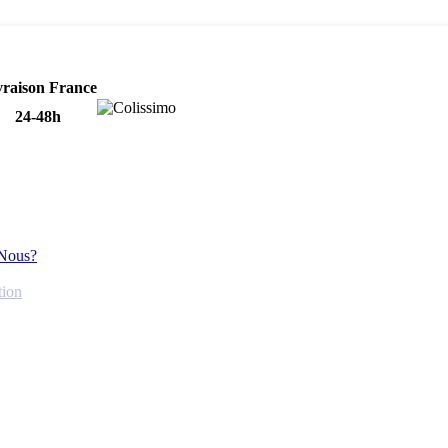
Tel: 06 50 95 72 04
vraison France
24-48h
Nous?
tion