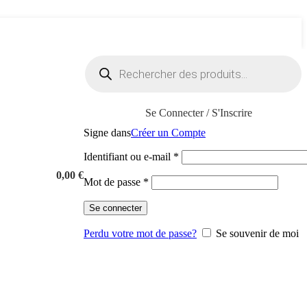
Recherche
de
produits
Se Connecter / S'Inscrire
Signe dans
Créer un Compte
Obligatoire
Identifiant ou e-mail
*
0,00
€
Obligatoire
Mot de passe
*
Se connecter
Perdu votre mot de passe?
Se souvenir de moi