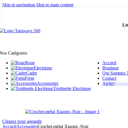
Skip to navigation
Skip to main content
Adresse: 15 Rue de Bonnel, 69003, Lyon
Li
Nos Catégories
Roue
Accueil
Electrique
Boutique
Cadre
Qui Sommes 
Frein
Contact
Accessories
Atelier
Répara
Trottinette Electrique
Cliquez pour agrandir
Accueil
Accessoires
Crochet-métal Xiaomi -Noir