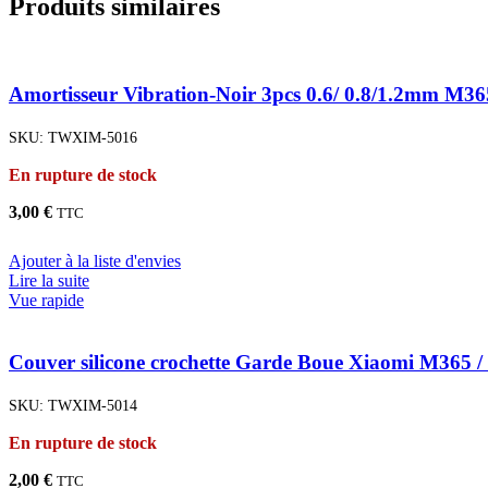
Produits similaires
Amortisseur Vibration-Noir 3pcs 0.6/ 0.8/1.2mm M365 /
SKU:
TWXIM-5016
En rupture de stock
3,00
€
TTC
Ajouter à la liste d'envies
Lire la suite
Vue rapide
Couver silicone crochette Garde Boue Xiaomi M365 /
SKU:
TWXIM-5014
En rupture de stock
2,00
€
TTC