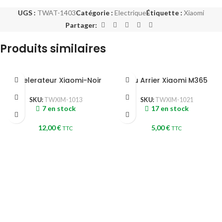
UGS :
TWAT-1403
Catégorie :
Electrique
Étiquette :
Xiaomi
Partager:
Produits similaires
Accelerateur Xiaomi-Noir
Feu Arrier Xiaomi M365
SKU:
TWXIM-1013
SKU:
TWXIM-1021
7 en stock
17 en stock
12,00
€
5,00
€
TTC
TTC