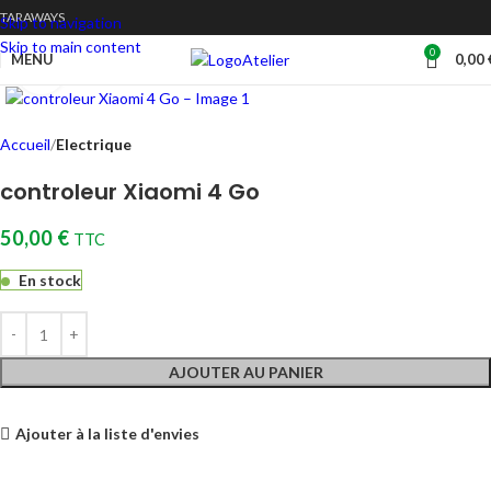
TARAWAYS
Skip to navigation
Skip to main content
0
Atelier
MENU
0,00
Cliquez pour agrandir
Accueil
Electrique
controleur Xiaomi 4 Go
50,00
€
TTC
En stock
AJOUTER AU PANIER
Ajouter à la liste d'envies