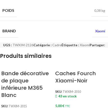
POIDS
0,38 kg
BRAND
Xiaomi
UGS :
TWXIM-2126
Catégorie :
Cadre
Étiquette :
Xiaomi
Partager:
Produits similaires
Bande décorative
Caches Fourch
de plaque
Xiaomi-Noir
inférieure M365
SKU:
TWXIM-2010
Blanc
43 en stock
5,00
€
SKU:
TWXIM-2015
TTC