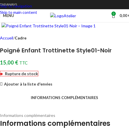
TARAWAYS
Skip to navigation
Skip to main content
0
Atelier
MENU
0,00
Cliquez pour agrandir
Accueil
Cadre
Poigné Enfant Trottinette Style01-Noir
15,00
€
TTC
Rupture de stock
Ajouter à la liste d'envies
INFORMATIONS COMPLÉMENTAIRES
Informations complémentaires
Informations complémentaires