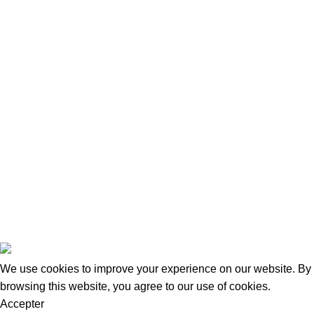
Contact
Nous Contacter
Adresse:
15 Rue de Bonnel
69003, Lyon
Tel Fixe: 0987027255
Portable: 0650957204
Mail: contact@taraways.fr
Tous droits réservés ©
TARAWAYS
2023
We use cookies to improve your experience on our website. By
browsing this website, you agree to our use of cookies.
Accepter