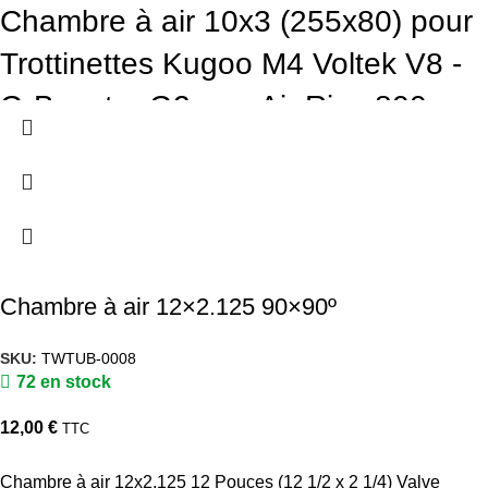
Chambre à air 10x3 (255x80) pour
Trottinettes Kugoo M4 Voltek V8 -
G-Booster G2 pro, Air Rise 800w -
E-road Gigawatt- E-road - Hikerboy
Air Rise - Hikerboy Urban Turbo
Chambre à air 12×2.125 90×90º
SKU:
TWTUB-0008
72 en stock
12,00
€
TTC
Chambre à air 12x2.125 12 Pouces (12 1/2 x 2 1/4) Valve