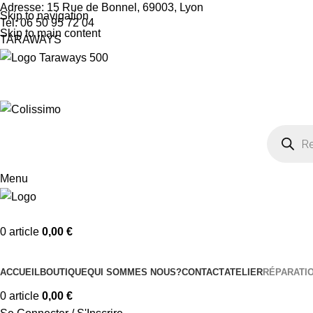
Adresse: 15 Rue de Bonnel, 69003, Lyon
Skip to navigation
Tel: 06 50 95 72 04
Skip to main content
TARAWAYS
Menu
0
article
0,00
€
Nos Catégories
ACCUEIL
BOUTIQUE
QUI SOMMES NOUS?
CONTACT
ATELIER
RÉPARATI
0
article
0,00
€