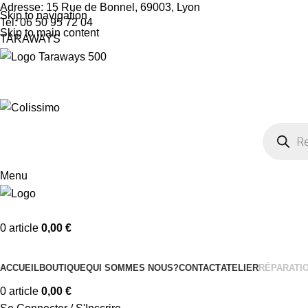
Adresse: 15 Rue de Bonnel, 69003, Lyon
Skip to navigation
Tel: 06 50 95 72 04
Skip to main content
TARAWAYS
Menu
0
article
0,00
€
Nos Catégories
ACCUEIL
BOUTIQUE
QUI SOMMES NOUS?
CONTACT
ATELIER
RÉPARATI
0
article
0,00
€