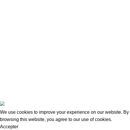
Contact
Nous Contacter
Adresse:
15 Rue de Bonnel
69003, Lyon
Tel Fixe: 0987027255
Portable: 0650957204
Mail: contact@taraways.fr
Tous droits réservés ©
TARAWAYS
2023
We use cookies to improve your experience on our website. By
browsing this website, you agree to our use of cookies.
Accepter