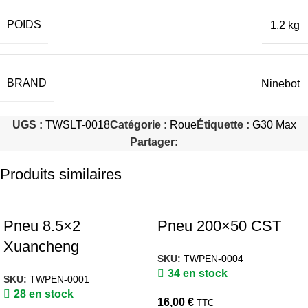
POIDS
1,2 kg
BRAND
Ninebot
UGS :
TWSLT-0018
Catégorie :
Roue
Étiquette :
G30 Max
Partager:
Produits similaires
Pneu 8.5×2
Pneu 200×50 CST
Xuancheng
SKU:
TWPEN-0004
34 en stock
SKU:
TWPEN-0001
28 en stock
16,00
€
TTC