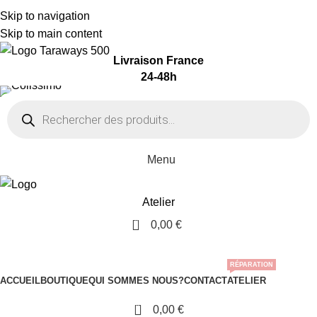
Adresse: 15 Rue de Bonnel, 69003, Lyon
Skip to navigation
Tel: 06 50 95 72 04
Skip to main content
TARAWAYS
Livraison France
24-48h
Menu
Atelier
0
0,00
€
Nos Catégories
RÉPARATION
ACCUEIL
BOUTIQUE
QUI SOMMES NOUS?
CONTACT
ATELIER
0
0,00
€