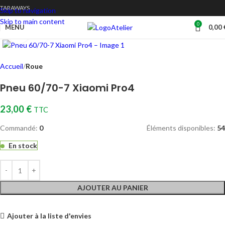
TARAWAYS
Skip to navigation
Skip to main content
0
Atelier
MENU
0,00
Cliquez pour agrandir
Accueil
Roue
Pneu 60/70-7 Xiaomi Pro4
23,00
€
TTC
Commandé:
0
Éléments disponibles:
54
En stock
AJOUTER AU PANIER
Ajouter à la liste d'envies