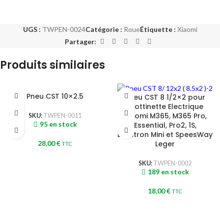
UGS :
TWPEN-0024
Catégorie :
Roue
Étiquette :
Xiaomi
Partager:
Produits similaires
Pneu CST 10×2.5
Pneu CST 8 1/2×2 pour
Trottinette Electrique
Xiaomi M365, M365 Pro,
SKU:
TWPEN-0011
95 en stock
Essential, Pro2, 1S,
Dualtron Mini et SpeesWay
28,00
€
Leger
TTC
SKU:
TWPEN-0002
189 en stock
18,00
€
TTC