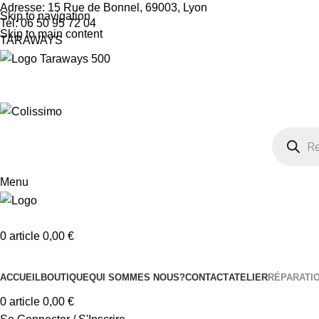
Adresse: 15 Rue de Bonnel, 69003, Lyon
Skip to navigation
Tel: 06 50 95 72 04
Skip to main content
TARAWAYS
Menu
0
article
0,00
€
Nos Catégories
ACCUEIL
BOUTIQUE
QUI SOMMES NOUS?
CONTACT
ATELIER
RÉPARATI
0
article
0,00
€