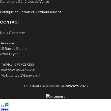
Conditions Générales de Vente
Politique de Retour et Remboursement
CONTACT
Nous Contacter
Adresse:
15 Rue de Bonnel
69003, Lyon
Tel Fixe: 0987027255
Portable: 0650957204
Mail: contact@taraways.fr
Tous droits réservés ©
TARAWAYS
2023
0
Boutique
Panier
Mon compte