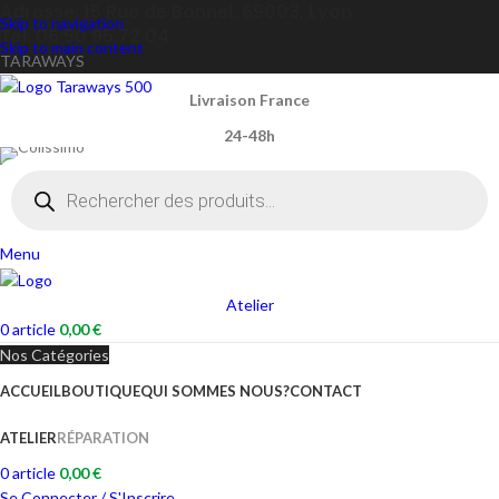
Adresse: 15 Rue de Bonnel, 69003, Lyon
Skip to navigation
Tel: 06 50 95 72 04
Skip to main content
TARAWAYS
Livraison France
24-48h
Menu
Atelier
0
article
0,00
€
Nos Catégories
ACCUEIL
BOUTIQUE
QUI SOMMES NOUS?
CONTACT
ATELIER
RÉPARATION
0
article
0,00
€
Se Connecter / S'Inscrire