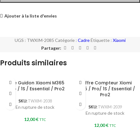
Ajouter à la liste d'envies
UGS :
TWXIM-2085
Catégorie :
Cadre
Étiquette :
Xiaomi
Partager:
Produits similaires
Bare Guidon Xiaomi M365
Coffre Compteur Xiomi
/ Pro / 1S / Essential / Pro2
M365 / Pro/ 1S / Essential /
Pro2
SKU:
TWXIM-2038
En rupture de stock
SKU:
TWXIM-2039
En rupture de stock
12,00
€
TTC
12,00
€
TTC