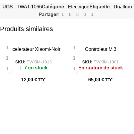
UGS :
TWAT-1066
Catégorie :
Electrique
Étiquette :
Dualtron
Partager:
Produits similaires
Accelerateur Xiaomi-Noir
Controleur Mi3
SKU:
TWXIM-1013
SKU:
TWXIM-1001
7 en stock
En rupture de stock
12,00
€
65,00
€
TTC
TTC