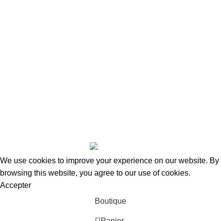
Nous Contacter
Adresse:
15 Rue de Bonnel
69003, Lyon
Tel Fixe: 0987027255
Portable: 0650957204
Mail: contact@taraways.fr
Tous droits réservés ©
TARAWAYS
2023
We use cookies to improve your experience on our website. By
browsing this website, you agree to our use of cookies.
Accepter
Boutique
0
Panier