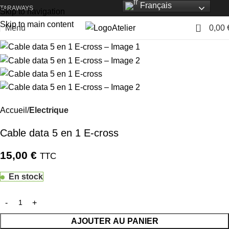
Français
TARAWAYS
Skip to navigation
Skip to main content
0
Menu
0,00
Atelier
Accueil
Electrique
Cable data 5 en 1 E-cross
15,00
€
TTC
En stock
AJOUTER AU PANIER