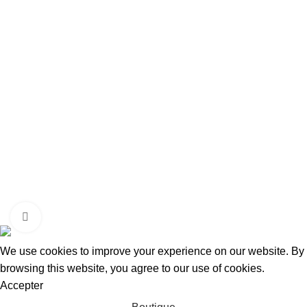
Contact
Nous Contacter
Adresse:
15 Rue de Bonnel
69003, Lyon
Tel Fixe: 0987027255
Portable: 0650957204
Mail: contact@taraways.fr
Tous droits réservés ©
TARAWAYS
2023
Cliquez pour agrandir
We use cookies to improve your experience on our website. By
browsing this website, you agree to our use of cookies.
Accepter