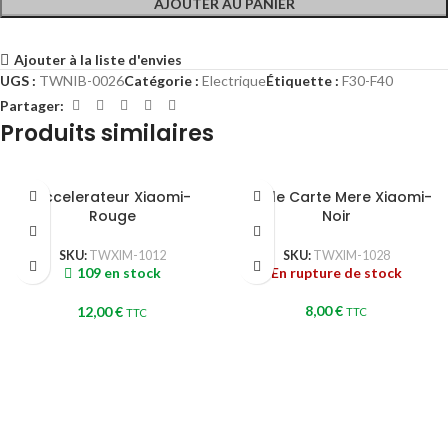
AJOUTER AU PANIER
Ajouter à la liste d'envies
UGS :
TWNIB-0026
Catégorie :
Electrique
Étiquette :
F30-F40
Partager:
Produits similaires
Accelerateur Xiaomi-
Cable Carte Mere Xiaomi-
Rouge
Noir
SKU:
TWXIM-1012
SKU:
TWXIM-1028
109 en stock
En rupture de stock
8,00
€
12,00
€
TTC
TTC