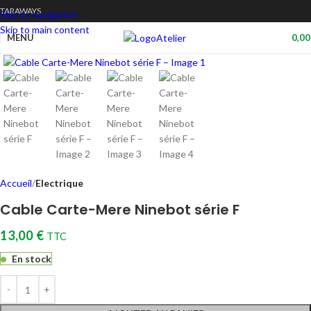
TARAWAYS
Skip to navigation
Skip to main content
Atelier
MENU
0,0
Cliquez pour agrandir
Accueil
Electrique
Cable Carte-Mere Ninebot série F
13,00
€
TTC
En stock