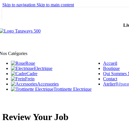
Skip to navigation
Skip to main content
Adresse: 15 Rue de Bonnel, 69003, Lyon
Li
Nos Catégories
Roue
Accueil
Electrique
Boutique
Cadre
Qui Sommes 
Frein
Contact
Accessories
Atelier
Répara
Trottinette Electrique
Review Your Job