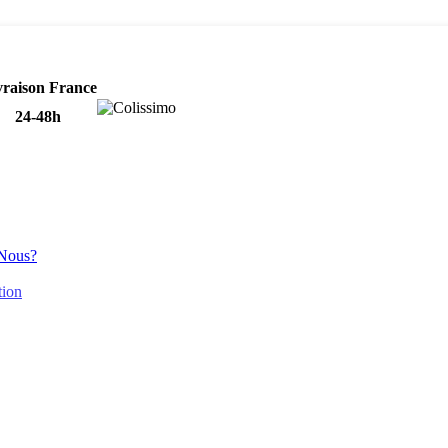
Tel: 06 50 95 72 04
vraison France
24-48h
Nous?
tion