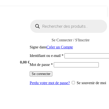
Recherche
de
produits
Se Connecter / S'Inscrire
Signe dans
Créer un Compte
Obligatoire
Identifiant ou e-mail
*
0,00
€
Obligatoire
Mot de passe
*
Se connecter
Perdu votre mot de passe?
Se souvenir de moi