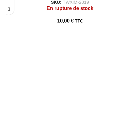
SKU:
TWXIM-2019
En rupture de stock
10,00
€
TTC
TARAWAYS
Accueil
Qui Sommes Nous?
Politique de confidentialité
Conditions Générales de Vente
Politique de Retour et Remboursement
Contact
Nous Contacter