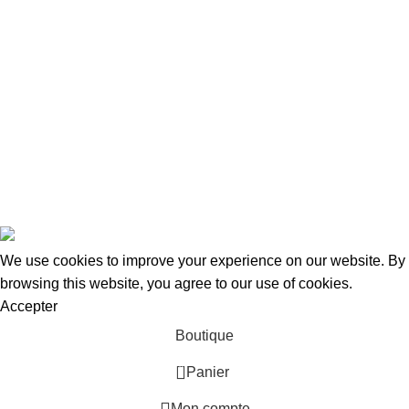
Adresse:
15 Rue de Bonnel
69003, Lyon
Tel Fixe: 0987027255
Portable: 0650957204
Mail: contact@taraways.fr
Tous droits réservés ©
TARAWAYS
2023
We use cookies to improve your experience on our website. By
browsing this website, you agree to our use of cookies.
Accepter
Boutique
0
Panier
Mon compte