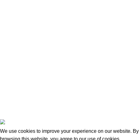
Politique de Retour et Remboursement
Contact
Nous Contacter
Adresse:
15 Rue de Bonnel
69003, Lyon
Tel Fixe: 0987027255
Portable: 0650957204
Mail: contact@taraways.fr
Tous droits réservés ©
TARAWAYS
2023
We use cookies to improve your experience on our website. By
browsing this website, you agree to our use of cookies.