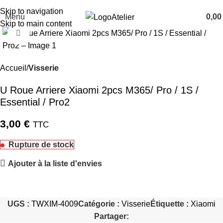
TARAWAYS
Skip to navigation
Menu
0,0
Atelier
Skip to main content
Cliquez pour agrandir
Accueil
Visserie
U Roue Arriere Xiaomi 2pcs M365/ Pro / 1S /
Essential / Pro2
3,00
€
TTC
Rupture de stock
Ajouter à la liste d'envies
UGS :
TWXIM-4009
Catégorie :
Visserie
Étiquette :
Xiaomi
Partager: