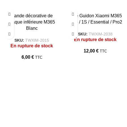
Bande décorative de
Bare Guidon Xiaomi M365
plaque inférieure M365
/ Pro / 1S / Essential / Pro2
Blanc
SKU:
TWXIM-2038
En rupture de stock
SKU:
TWXIM-2015
En rupture de stock
12,00
€
TTC
6,00
€
TTC