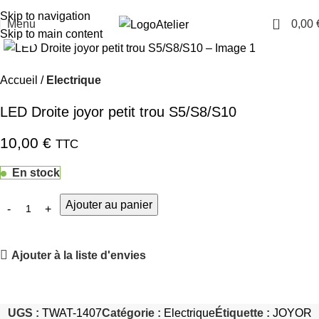
TARAWAYS
Skip to navigation
0
Menu
0,00
Atelier
Cliquez pour agrandir
Skip to main content
Accueil
Electrique
LED Droite joyor petit trou S5/S8/S10
10,00
€
TTC
En stock
Ajouter au panier
Ajouter à la liste d'envies
UGS :
TWAT-1407
Catégorie :
Electrique
Étiquette :
JOYOR