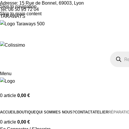
Adresse: 15 Rue de Bonnel, 69003, Lyon
Skip to navigation
Tel: 06 50 95 72 04
Skip to main content
TARAWAYS
Menu
0
article
0,00
€
Nos Catégories
ACCUEIL
BOUTIQUE
QUI SOMMES NOUS?
CONTACT
ATELIER
RÉPARATI
0
article
0,00
€