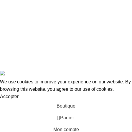
Adresse:
15 Rue de Bonnel
69003, Lyon
Tel Fixe: 0987027255
Portable: 0650957204
Mail: contact@taraways.fr
Tous droits réservés ©
TARAWAYS
2023
We use cookies to improve your experience on our website. By
browsing this website, you agree to our use of cookies.
Accepter
Boutique
0
Panier
Mon compte