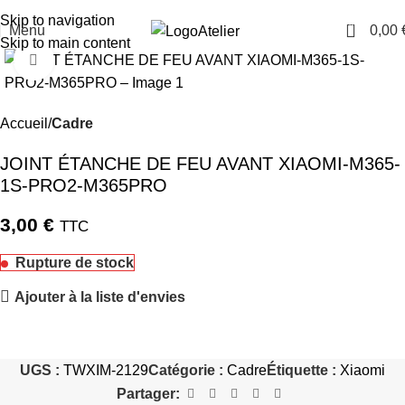
TARAWAYS
Skip to navigation
0
Menu
0,00
Atelier
Skip to main content
Cliquez pour agrandir
Accueil
Cadre
JOINT ÉTANCHE DE FEU AVANT XIAOMI-M365-
1S-PRO2-M365PRO
3,00
€
TTC
Rupture de stock
Ajouter à la liste d'envies
UGS :
TWXIM-2129
Catégorie :
Cadre
Étiquette :
Xiaomi
Partager: